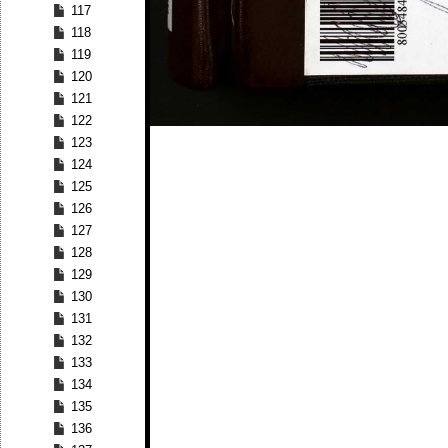
117
118
119
120
121
122
123
124
125
126
127
128
129
130
131
132
133
134
135
136