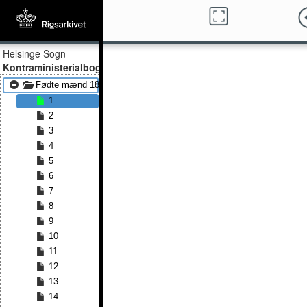
Helsinge Sogn
Kontraministerialbog
Fødte mænd 1815 - Fødte mænd 1870
1
2
3
4
5
6
7
8
9
10
11
12
13
14