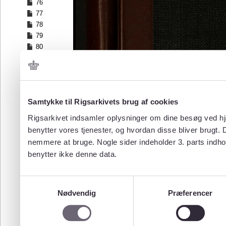
76
77
78
79
80
81
82
83
84
Samtykke til Rigsarkivets brug af cookies
85
86
Rigsarkivet indsamler oplysninger om dine besøg ved hjæ
87
benytter vores tjenester, og hvordan disse bliver brugt.
88
nemmere at bruge. Nogle sider indeholder 3. parts indho
89
benytter ikke denne data.
90
91
92
Samtykkevalg
93
Nødvendig
Præferencer
94
95
96