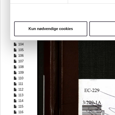
97
98
99
100
101
Kun nødvendige cookies
102
103
104
105
106
107
108
109
110
111
112
113
114
115
116