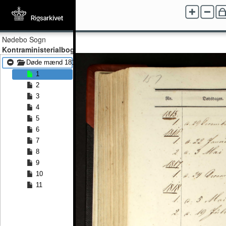
Nødebo Sogn
Kontraministerialbog
Døde mænd 1816 - Døde mænd 1850
1
2
3
4
5
6
7
8
9
10
11