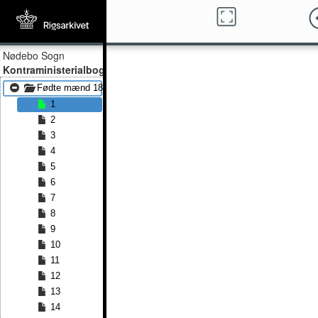
Nødebo Sogn
Kontraministerialbog
Fødte mænd 1851 - Fødte mænd 1871
1
2
3
4
5
6
7
8
9
10
11
12
13
14