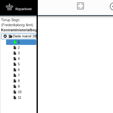
Torup Sogn
(Frederiksborg Amt)
Kontraministerialbog
Døde mænd 1886 - Døde mænd 1891
1
2
3
4
5
6
7
8
9
10
11