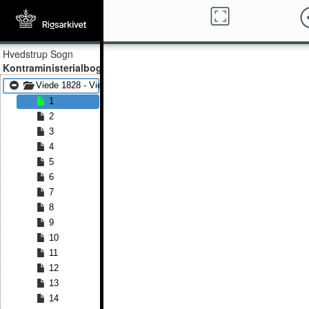
Hvedstrup Sogn
Kontraministerialbog
Viede 1828 - Viede 1857
1
2
3
4
5
6
7
8
9
10
11
12
13
14