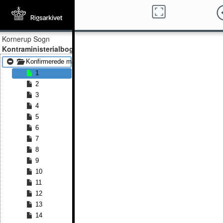
Kornerup Sogn
Kontraministerialbog
Konfirmerede mænd 1816 - Konfirmerede mænd 1829
1
2
3
4
5
6
7
8
9
10
11
12
13
14