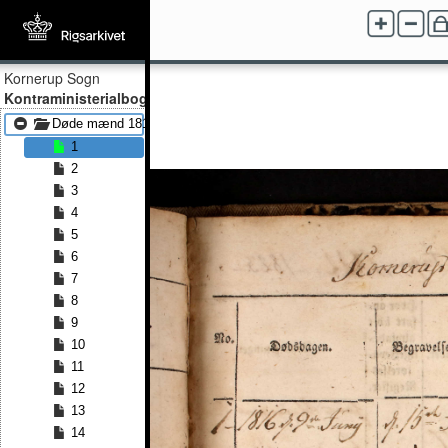
Kornerup Sogn
Kontraministerialbog
Døde mænd 1816 - Døde mænd 1829
1
2
3
4
5
6
7
8
9
10
11
12
13
14