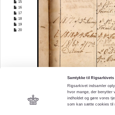
15
16
17
18
19
20
Samtykke til Rigsarkivets
Rigsarkivet indsamler oply
hvor mange, der benytter v
indholdet og gøre vores tj
som kan sætte cookies til