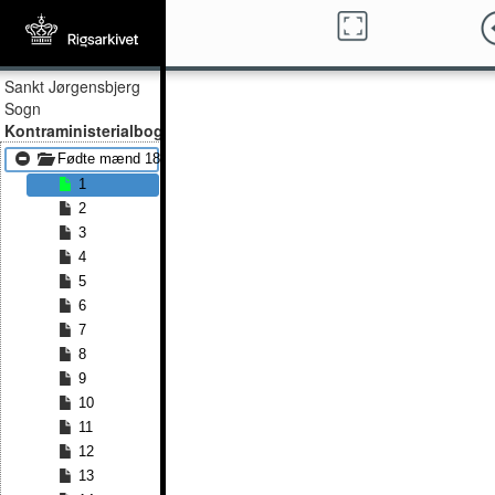
Sankt Jørgensbjerg
Sogn
Kontraministerialbog
Fødte mænd 1867 - Fødte mænd 1879
1
2
3
4
5
6
7
8
9
10
11
12
13