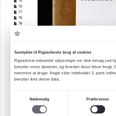
75
76
77
78
79
80
81
82
Samtykke til Rigsarkivets brug af cookies
Rigsarkivet indsamler oplysninger om dine besøg ved hjæ
benytter vores tjenester, og hvordan disse bliver brugt.
nemmere at bruge. Nogle sider indeholder 3. parts indho
benytter ikke denne data.
Samtykkevalg
Nødvendig
Præferencer