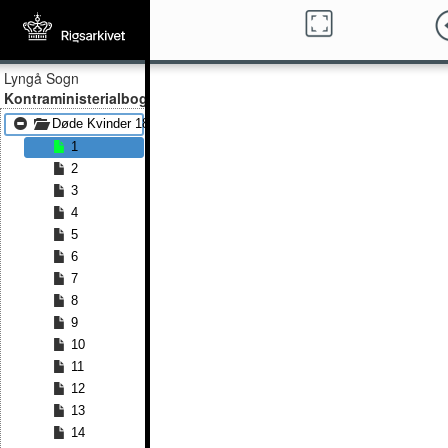
Lyngå Sogn
Kontraministerialbog
Døde Kvinder 1814 - Døde Kvinder 1848
1
2
3
4
5
6
7
8
9
10
11
12
13
14