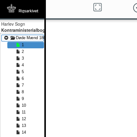
Harlev Sogn
Kontraministerialbog
Døde Mænd 1864 - Døde Mænd 1876
1
2
3
4
5
6
7
8
9
10
11
12
13
14