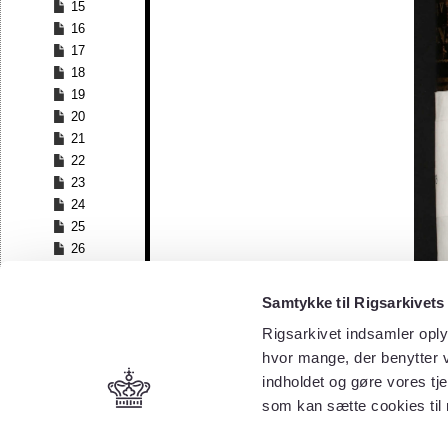
15
16
17
18
19
20
21
22
23
24
25
26
27
28
Samtykke til Rigsarkivets
29
Rigsarkivet indsamler oply
30
hvor mange, der benytter v
31
32
indholdet og gøre vores tj
33
som kan sætte cookies til
34
35