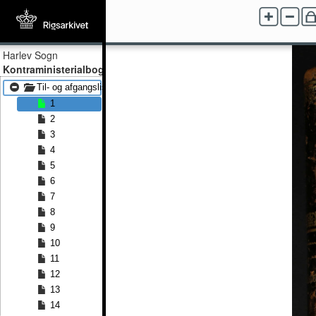
Harlev Sogn
Kontraministerialbog
Til- og afgangslister 1863 - Til- og afgangslister 1875
1
2
3
4
5
6
7
8
9
10
11
12
13
14