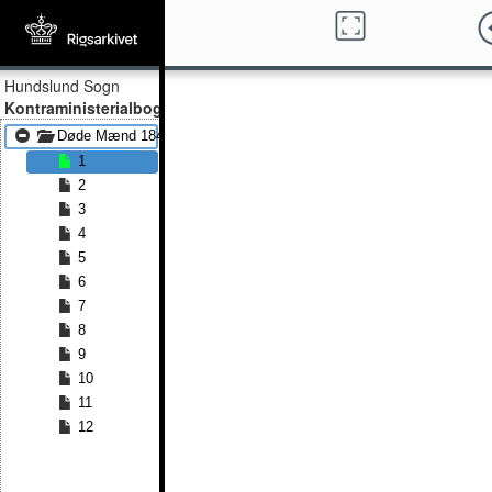
Hundslund Sogn
Kontraministerialbog
Døde Mænd 1841 - Døde Mænd 1852
1
2
3
4
5
6
7
8
9
10
11
12