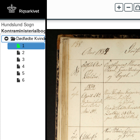
Hundslund Sogn
Kontraministerialbog
Dødfødte Kvinder 1854 - Dødfødte Kvinder 1861
1
2
3
4
5
6