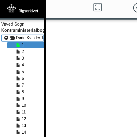
Vitved Sogn
Kontraministerialbog
Døde Kvinder 1860 - Døde Kvinder 1891
1
2
3
4
5
6
7
8
9
10
11
12
13
14