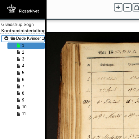
Grædstrup Sogn
Kontraministerialbog
Døde Kvinder 1853 - Døde Kvinder 1870
1
2
3
4
5
6
7
8
9
10
11