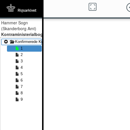
Hammer Sogn
(Skanderborg Amt)
Kontraministerialbog
Konfirmerede Kvinder 1815 - Konfirmerede Kvinder 1867
1
2
3
4
5
6
7
8
9