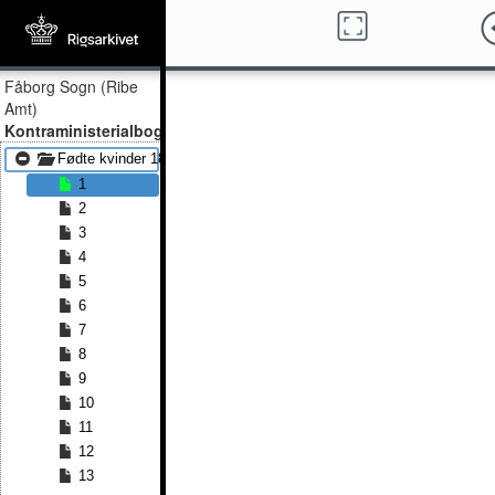
Fåborg Sogn (Ribe
Amt)
Kontraministerialbog
Fødte kvinder 1814 - Fødte kvinder 1825
1
2
3
4
5
6
7
8
9
10
11
12
13