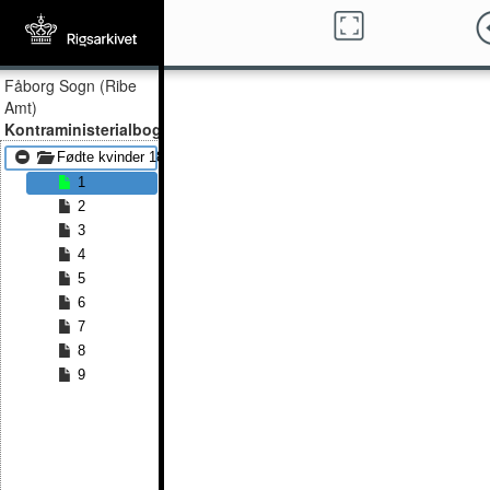
Fåborg Sogn (Ribe
Amt)
Kontraministerialbog
Fødte kvinder 1845 - Fødte kvinder 1848
1
2
3
4
5
6
7
8
9