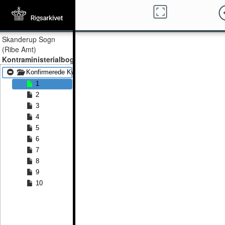
Skanderup Sogn
(Ribe Amt)
Kontraministerialbog
Konfirmerede Kvinder 1815 - Konfirmerede Kvinder 1829
1
2
3
4
5
6
7
8
9
10