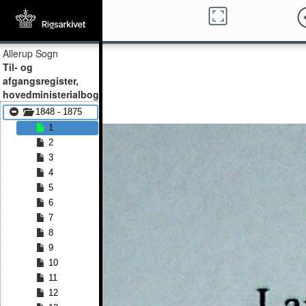
Allerup Sogn
Til- og
afgangsregister,
hovedministerialbog
1848 - 1875
1
2
3
4
5
6
7
8
9
10
11
12