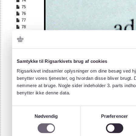
74
75
76
77
78
79
80
81
82
83
Samtykke til Rigsarkivets brug af cookies
84
Rigsarkivet indsamler oplysninger om dine besøg ved hjæ
85
benytter vores tjenester, og hvordan disse bliver brugt.
86
nemmere at bruge. Nogle sider indeholder 3. parts indho
87
benytter ikke denne data.
88
89
90
Samtykkevalg
91
Nødvendig
Præferencer
92
93
94