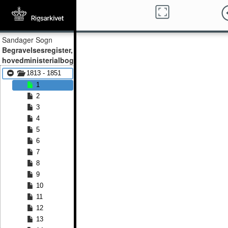
Sandager Sogn
Begravelsesregister,
hovedministerialbog
1813 - 1851
1
2
3
4
5
6
7
8
9
10
11
12
13