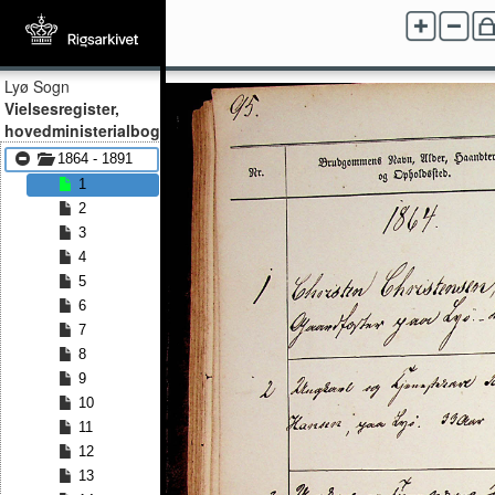
Lyø Sogn
Vielsesregister,
hovedministerialbog
1864 - 1891
1
2
3
4
5
6
7
8
9
10
11
12
13