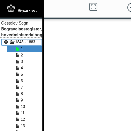
Gestelev Sogn
Begravelsesregister,
hovedministerialbog
1848 - 1883
1
2
3
4
5
6
7
8
9
10
11
12
13