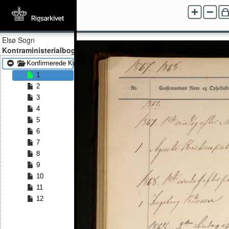
Elsø Sogn
Kontraministerialbog
Konfirmerede Kvinder 1867 - Konfirmerede Kvinder 1891
1
2
3
4
5
6
7
8
9
10
11
12