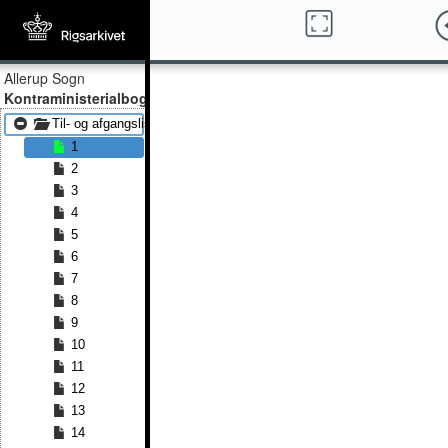
Allerup Sogn
Kontraministerialbog
Til- og afgangslister 1814 - Til- og afgangslister 1834
1
2
3
4
5
6
7
8
9
10
11
12
13
14