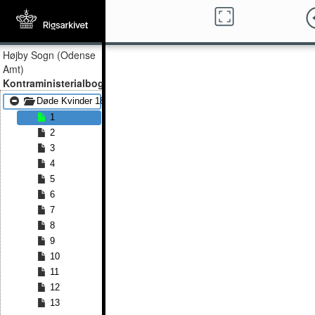
Højby Sogn (Odense
Amt)
Kontraministerialbog
Døde Kvinder 1814 - Døde Kvinder 1846
1
2
3
4
5
6
7
8
9
10
11
12
13