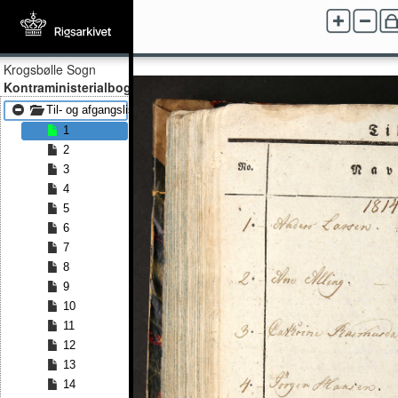
Krogsbølle Sogn
Kontraministerialbog
Til- og afgangslister 1814 - Til- og afgangslister 1826
1
2
3
4
5
6
7
8
9
10
11
12
13
14