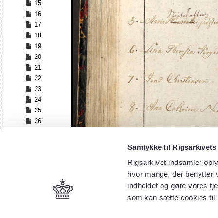
15
16
17
18
19
20
21
22
23
24
25
26
27
28
Samtykke til Rigsarkivets
29
Rigsarkivet indsamler oply
30
hvor mange, der benytter v
31
32
indholdet og gøre vores tj
33
som kan sætte cookies til
34
35