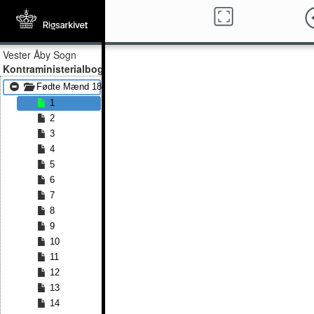
Vester Åby Sogn
Kontraministerialbog
Fødte Mænd 1864 - Fødte Mænd 1880
1
2
3
4
5
6
7
8
9
10
11
12
13
14