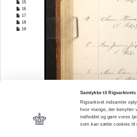
15
16
17
18
19
Samtykke til Rigsarkivets
Rigsarkivet indsamler oply
hvor mange, der benytter v
indholdet og gøre vores tj
som kan sætte cookies til