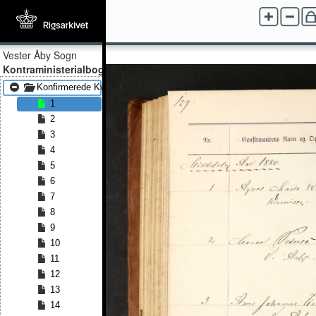
Vester Åby Sogn
Kontraministerialbog
Konfirmerede Kvinder 1880 - Konfirmerede Kvinder 1891
1
2
3
4
5
6
7
8
9
10
11
12
13
14