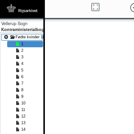
Vellerup Sogn
Kontraministerialbog
Fødte kvinder 1815 - Fødte kvinder 1851
1
2
3
4
5
6
7
8
9
10
11
12
13
14