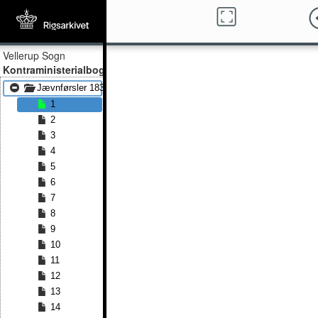
Vellerup Sogn
Kontraministerialbog
Jævnførsler 1830 - Jævnførsler 1851
1
2
3
4
5
6
7
8
9
10
11
12
13
14