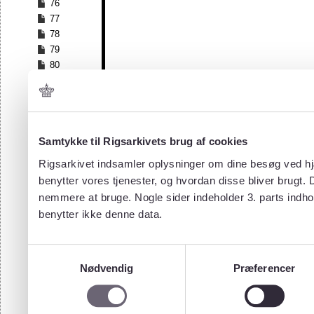
76
77
78
79
80
81
82
83
84
Samtykke til Rigsarkivets brug af cookies
85
86
Rigsarkivet indsamler oplysninger om dine besøg ved hjæ
87
benytter vores tjenester, og hvordan disse bliver brugt.
88
nemmere at bruge. Nogle sider indeholder 3. parts indho
89
benytter ikke denne data.
90
91
92
Samtykkevalg
93
Nødvendig
Præferencer
94
95
96