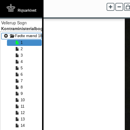
Vellerup Sogn
Kontraministerialbog
Fødte mænd 1852 - Fødte mænd 1876
1
2
3
4
5
6
7
8
9
10
11
12
13
14