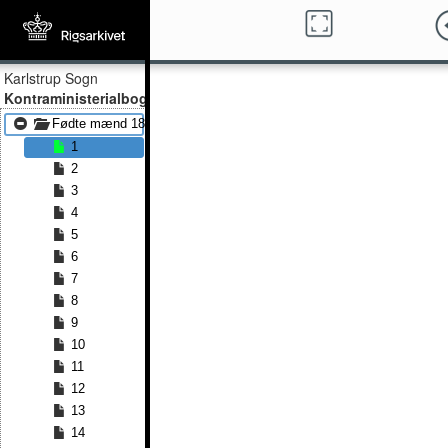
Karlstrup Sogn
Kontraministerialbog
Fødte mænd 1826 - Fødte mænd 1853
1
2
3
4
5
6
7
8
9
10
11
12
13
14