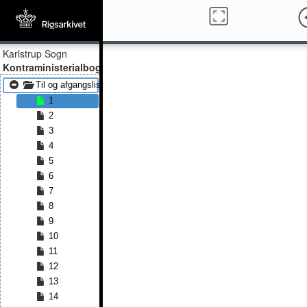
Karlstrup Sogn
Kontraministerialbog
Til og afgangslister 1826 - Til og afgangslister 1853
1
2
3
4
5
6
7
8
9
10
11
12
13
14