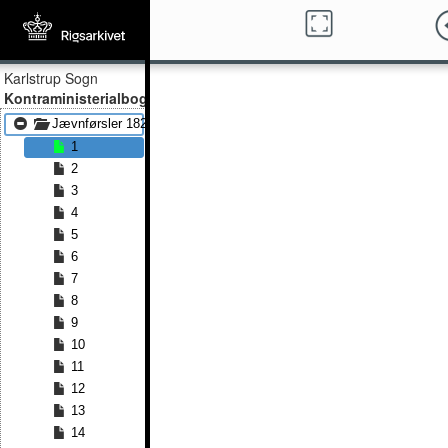
Karlstrup Sogn
Kontraministerialbog
Jævnførsler 1826 - Jævnførsler 1844
1
2
3
4
5
6
7
8
9
10
11
12
13
14