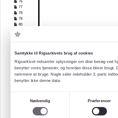
76
77
78
79
80
81
82
83
84
Samtykke til Rigsarkivets brug af cookies
85
86
Rigsarkivet indsamler oplysninger om dine besøg ved hjæ
87
benytter vores tjenester, og hvordan disse bliver brugt.
88
nemmere at bruge. Nogle sider indeholder 3. parts indho
89
benytter ikke denne data.
90
91
Samtykkevalg
Nødvendig
Præferencer