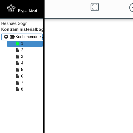
Røsnæs Sogn
Kontraministerialbog
Konfirmerede kvinder 1832 - Konfirmerede kvinder 1837
1
2
3
4
5
6
7
8