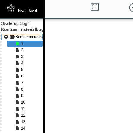
Svallerup Sogn
Kontraministerialbog
Konfirmerede kvinder 1814 - Konfirmerede kvinder 1838
1
2
3
4
5
6
7
8
9
10
11
12
13
14