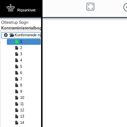
Ottestrup Sogn
Kontraministerialbog
Konfirmerede mænd 1815 - Konfirmerede mænd 1838
1
2
3
4
5
6
7
8
9
10
11
12
13
14