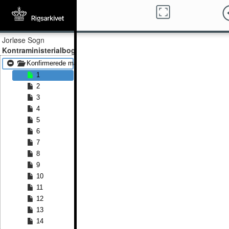
Jorløse Sogn
Kontraministerialbog
Konfirmerede mænd 1855 - Konfirmerede mænd 1879
1
2
3
4
5
6
7
8
9
10
11
12
13
14