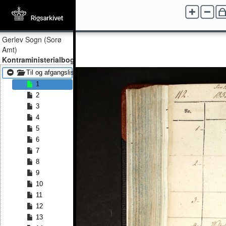
Gerlev Sogn (Sorø
Amt)
Kontraministerialbog
Til og afgangslister 1835 - Til og afgangslister 1855
1
2
3
4
5
6
7
8
9
10
11
12
13