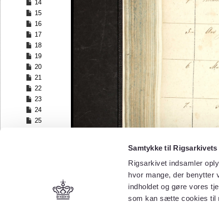
14
15
16
17
18
19
20
21
22
23
24
25
26
27
Samtykke til Rigsarkivets
28
Rigsarkivet indsamler oply
29
30
hvor mange, der benytter v
31
indholdet og gøre vores tj
32
som kan sætte cookies til
33
34