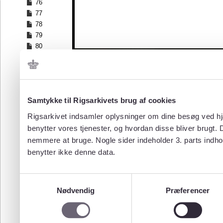
76
77
78
79
80
81
82
83
84
Samtykke til Rigsarkivets brug af cookies
85
86
Rigsarkivet indsamler oplysninger om dine besøg ved hjæ
87
benytter vores tjenester, og hvordan disse bliver brugt.
88
nemmere at bruge. Nogle sider indeholder 3. parts indho
89
benytter ikke denne data.
90
91
92
Samtykkevalg
93
Nødvendig
Præferencer
94
95
96