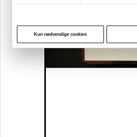
97
98
99
100
101
Kun nødvendige cookies
102