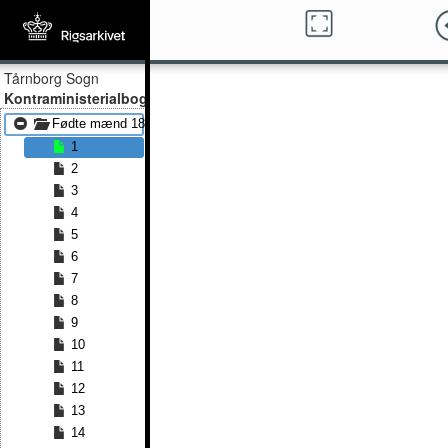
Tårnborg Sogn
Kontraministerialbog
Fødte mænd 1853 - Fødte mænd 1882
1
2
3
4
5
6
7
8
9
10
11
12
13
14