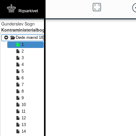
Gunderslev Sogn
Kontraministerialbog
Døde mænd 1814 - Døde mænd 1835
1
2
3
4
5
6
7
8
9
10
11
12
13
14