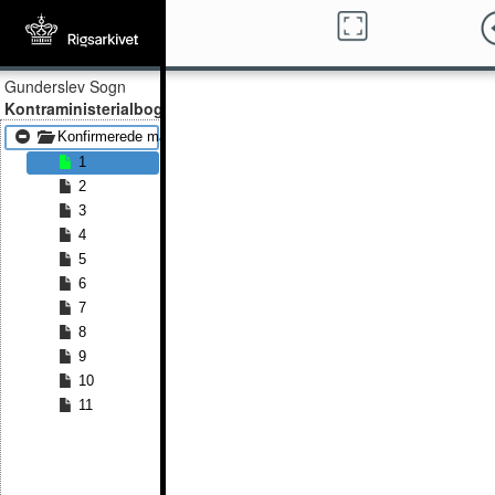
Gunderslev Sogn
Kontraministerialbog
Konfirmerede mænd 1876 - Konfirmerede mænd 1891
1
2
3
4
5
6
7
8
9
10
11