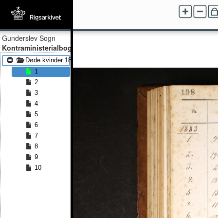
Gunderslev Sogn
Kontraministerialbog
Døde kvinder 1883 - Døde kvinder 1891
1
2
3
4
5
6
7
8
9
10