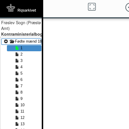
Frøslev Sogn (Præstø
Amt)
Kontraministerialbog
Fødte mænd 1847 - Fødte mænd 1889
1
2
3
4
5
6
7
8
9
10
11
12
13