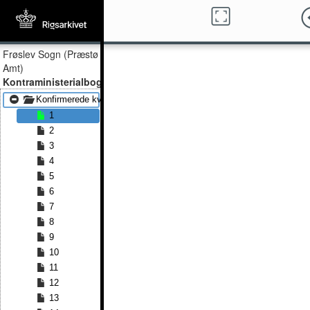
Frøslev Sogn (Præstø
Amt)
Kontraministerialbog
Konfirmerede kvinder 1847 - Konfirmerede kvinder 1889
1
2
3
4
5
6
7
8
9
10
11
12
13