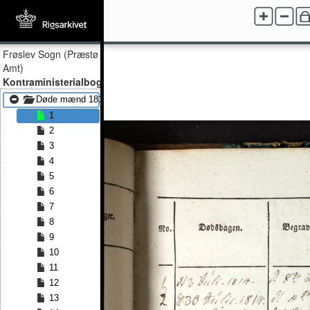
Frøslev Sogn (Præstø
Amt)
Kontraministerialbog
Døde mænd 1814 - Døde mænd 1846
1
2
3
4
5
6
7
8
9
10
11
12
13