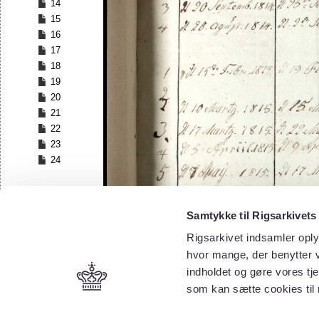
14
15
16
17
18
19
20
21
22
23
24
Samtykke til Rigsarkivets
Rigsarkivet indsamler oply
hvor mange, der benytter v
indholdet og gøre vores tj
som kan sætte cookies til