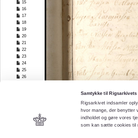
15
16
17
18
19
20
21
22
23
24
25
26
27
28
Samtykke til Rigsarkivets
29
Rigsarkivet indsamler oply
30
hvor mange, der benytter v
31
32
indholdet og gøre vores tj
33
som kan sætte cookies til
34
35