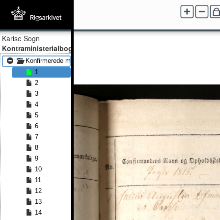
Karise Sogn
Kontraministerialbog
Konfirmerede mænd 1815 - Konfirmerede mænd 1855
1
2
3
4
5
6
7
8
9
10
11
12
13
14