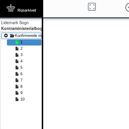
Lidemark Sogn
Kontraministerialbog
Konfirmerede mænd 1815 - Konfirmerede mænd 1836
1
2
3
4
5
6
7
8
9
10