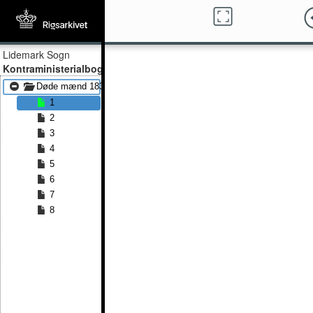
Lidemark Sogn
Kontraministerialbog
Døde mænd 1837 - Døde mænd 1864
1
2
3
4
5
6
7
8